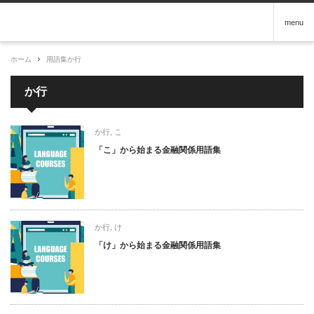
menu
ホーム
用語集
か行
か行
か行
,
こ
「こ」から始まる金融関係用語集
か行
,
け
「け」から始まる金融関係用語集