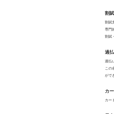
割賦
割賦
専門
割賦
過払
過払
この
がで
カー
カー