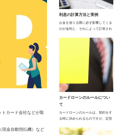
利息の計算方法と実例
お金を借りる際に必ず影響してくる
のが金利と、それによって計算され
る利息です。特…
カードローンのルールについ
て
ットカード会社などが取
カードローンのルールは、契約をす
る時に決められるものですが、定型
的になっていま…
（現金自動預払機）など