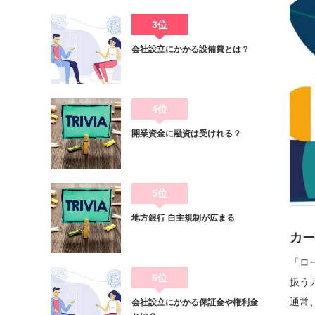
3位
会社設立にかかる設備費とは？
4位
開業資金に融資は受けれる？
5位
地方銀行 自主規制が広まる
カー
「ロ
6位
扱う
通常
会社設立にかかる保証金や権利金