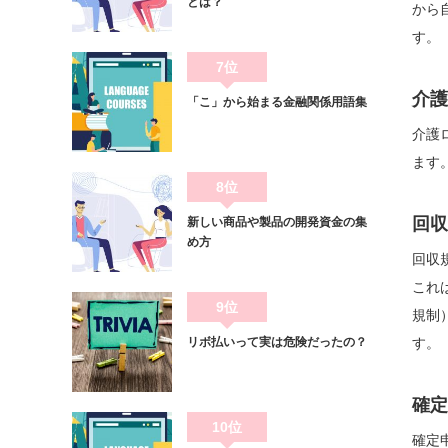
とは？
から
す。
7位
介護
「こ」から始まる金融関係用語集
介護
ます
8位
回収
新しい商品や製品の開発資金の集
め方
回収
これ
9位
規制
リボ払いって実は危険だったの？
す。
確定
10位
確定