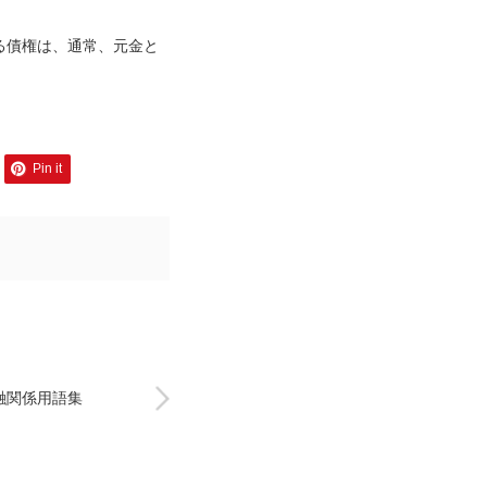
る債権は、通常、元金と
Pin it
融関係用語集