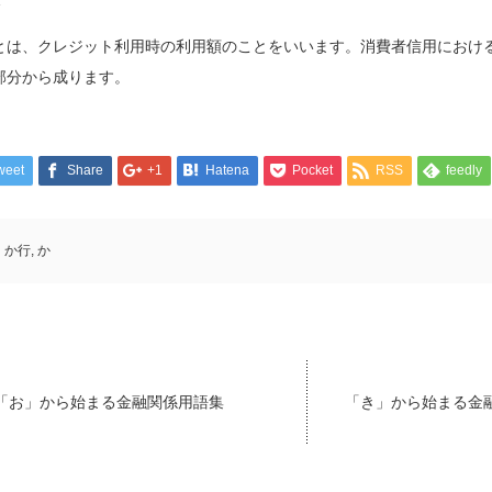
とは、クレジット利用時の利用額のことをいいます。消費者信用におけ
部分から成ります。
weet
Share
+1
Hatena
Pocket
RSS
feedly
か行
,
か
「お」から始まる金融関係用語集
「き」から始まる金