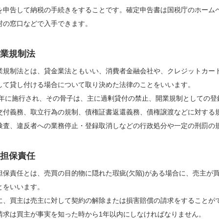
を申告して納税の手続きをすることです。確定申告書は国税庁のホーム
村の窓口などで入手できます。
業規制法
業規制法とは、貸金業法ともいい、消費者金融会社や、クレジットカー
して貸し付ける場合について取り決めた法律のことをいいます。
83年に施行され、その骨子は、主に過剰貸付の禁止、開業規制としての
交付義務、取立行為の規制、債権証書返還義務、債権譲渡などに対する
検査、違反者への業務停止・登録取消しなどの行政処分や一定の刑罰の
担保責任
担保責任とは、売買の目的物に隠れた瑕疵(欠陥)がある場合に、売主が
とをいいます。
に、買主は売主に対して契約の解除または損害賠償の請求をすることが
請求は買主が事実を知った時から1年以内にしなければなりません。