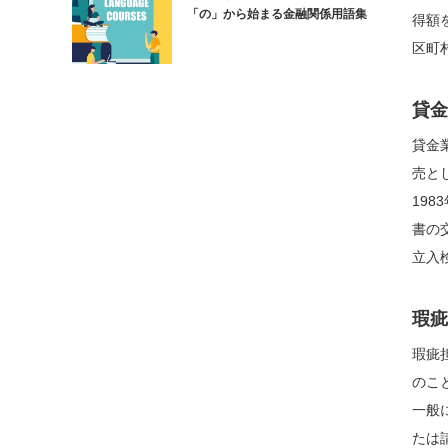
「の」から始まる金融関係用語集
得額
区町
貸金
貸金
売と
19
書の
立入
瑕疵
瑕疵
のこ
一般
たは