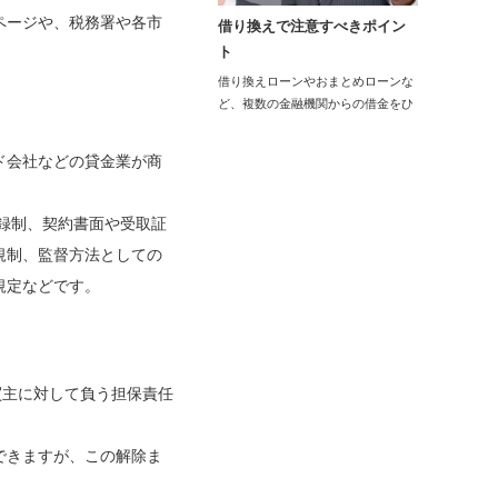
ページや、税務署や各市
借り換えで注意すべきポイン
ト
借り換えローンやおまとめローンな
ど、複数の金融機関からの借金をひ
とまとめにする…
ド会社などの貸金業が商
登録制、契約書面や受取証
規制、監督方法としての
規定などです。
買主に対して負う担保責任
できますが、この解除ま