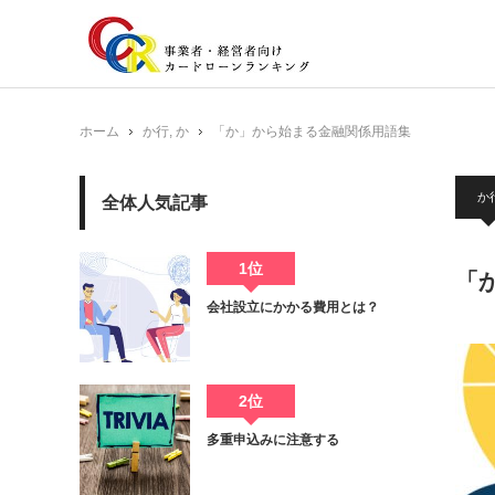
ホーム
か行
,
か
「か」から始まる金融関係用語集
か
全体人気記事
1位
「
会社設立にかかる費用とは？
2位
多重申込みに注意する