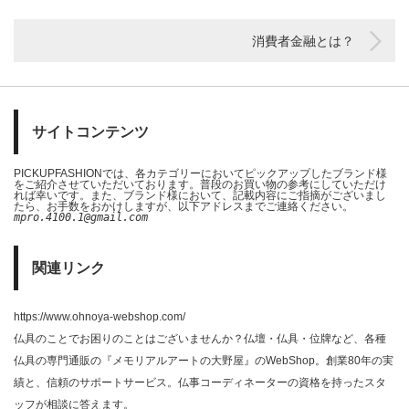
消費者金融とは？
サイトコンテンツ
PICKUPFASHIONでは、各カテゴリーにおいてピックアップしたブランド様
をご紹介させていただいております。普段のお買い物の参考にしていただけ
れば幸いです。また、ブランド様において、記載内容にご指摘がございまし
たら、お手数をおかけしますが、以下アドレスまでご連絡ください。
mpro.4100.1@gmail.com
関連リンク
https://www.ohnoya-webshop.com/
仏具のことでお困りのことはございませんか？仏壇・仏具・位牌など、各種
仏具の専門通販の『メモリアルアートの大野屋』のWebShop。創業80年の実
績と、信頼のサポートサービス。仏事コーディネーターの資格を持ったスタ
ッフが相談に答えます。