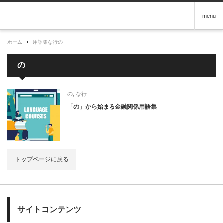
menu
ホーム
用語集
な行
の
の
の
,
な行
「の」から始まる金融関係用語集
トップページに戻る
サイトコンテンツ