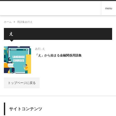
menu
ホーム
用語集
あ行
え
え
あ行
,
え
「え」から始まる金融関係用語集
トップページに戻る
サイトコンテンツ