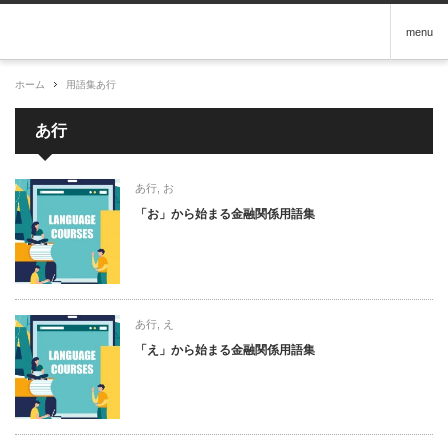
menu
ホーム
用語集
あ行
あ行
あ行
,
お
「お」から始まる金融関係用語集
あ行
,
え
「え」から始まる金融関係用語集