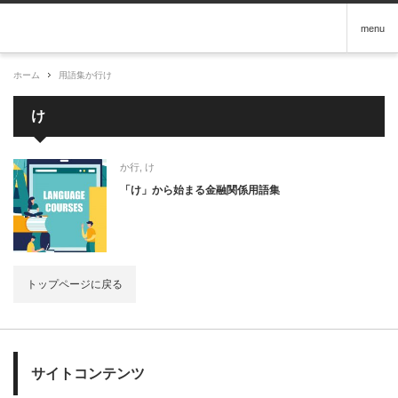
menu
ホーム
用語集
か行
け
け
か行
,
け
「け」から始まる金融関係用語集
トップページに戻る
サイトコンテンツ